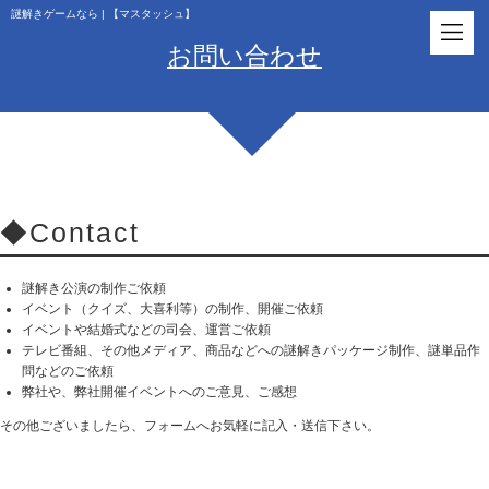
謎解きゲームなら | 【マスタッシュ】
お問い合わせ
◆Contact
謎解き公演の制作ご依頼
イベント（クイズ、大喜利等）の制作、開催ご依頼​
イベントや結婚式などの司会、運営ご依頼​
テレビ番組、その他メディア、商品などへの謎解きパッケージ制作、謎単品作
問などのご依頼​
弊社や、弊社開催イベントへのご意見、ご感想
その他ございましたら、フォームへお気軽に記入・送信下さい。