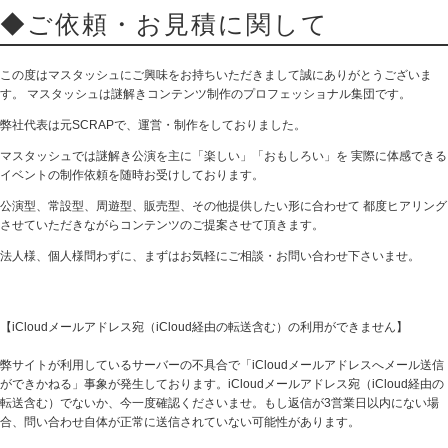
◆ご依頼・お見積に関して
この度はマスタッシュにご興味をお持ちいただきまして誠にありがとうございま
す。
マスタッシュは謎解きコンテンツ制作のプロフェッショナル集団です。
弊社代表は元SCRAPで、運営・制作をしておりました。
マスタッシュでは謎解き公演を主に「楽しい」「おもしろい」を
実際に体感できる
イベントの制作依頼を随時お受けしております。
公演型、常設型、周遊型、販売型、その他提供したい形に合わせて
都度ヒアリング
させていただきながらコンテンツのご提案させて頂きます。
法人様、個人様問わずに、まずはお気軽にご相談・お問い合わせ下さいませ。
【iCloudメールアドレス宛（iCloud経由の転送含む）の利用ができません】
弊サイトが利用しているサーバーの不具合で「iCloudメールアドレスへメール送信
ができかねる」事象が発生しております。iCloudメールアドレス宛（iCloud経由の
転送含む）でないか、今一度確認くださいませ。もし返信が3営業日以内にない場
合、問い合わせ自体が正常に送信されていない可能性があります。