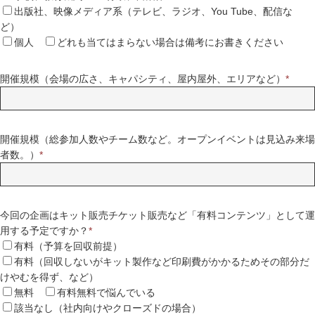
出版社、映像メディア系（テレビ、ラジオ、You Tube、配信な
ど）
個人
どれも当てはまらない場合は備考にお書きください
開催規模（会場の広さ、キャパシティ、屋内屋外、エリアなど）
*
開催規模（総参加人数やチーム数など。オープンイベントは見込み来場
者数。）
*
今回の企画はキット販売チケット販売など「有料コンテンツ」として運
用する予定ですか？
*
有料（予算を回収前提）
有料（回収しないがキット製作など印刷費がかかるためその部分だ
けやむを得ず、など）
無料
有料無料で悩んでいる
該当なし（社内向けやクローズドの場合）