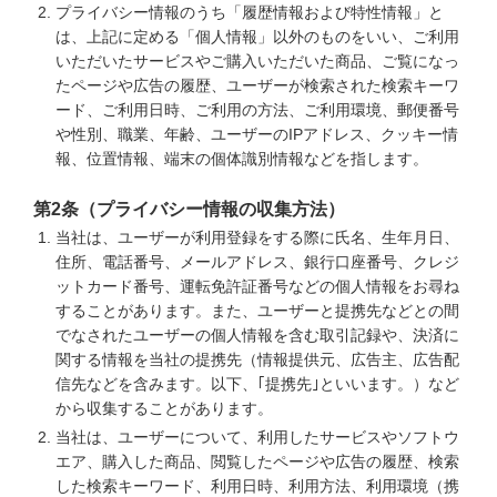
プライバシー情報のうち「履歴情報および特性情報」と
は、上記に定める「個人情報」以外のものをいい、ご利用
いただいたサービスやご購入いただいた商品、ご覧になっ
たページや広告の履歴、ユーザーが検索された検索キーワ
ード、ご利用日時、ご利用の方法、ご利用環境、郵便番号
や性別、職業、年齢、ユーザーのIPアドレス、クッキー情
報、位置情報、端末の個体識別情報などを指します。
第2条（プライバシー情報の収集方法）
当社は、ユーザーが利用登録をする際に氏名、生年月日、
住所、電話番号、メールアドレス、銀行口座番号、クレジ
ットカード番号、運転免許証番号などの個人情報をお尋ね
することがあります。また、ユーザーと提携先などとの間
でなされたユーザーの個人情報を含む取引記録や、決済に
関する情報を当社の提携先（情報提供元、広告主、広告配
信先などを含みます。以下、｢提携先｣といいます。）など
から収集することがあります。
当社は、ユーザーについて、利用したサービスやソフトウ
エア、購入した商品、閲覧したページや広告の履歴、検索
した検索キーワード、利用日時、利用方法、利用環境（携