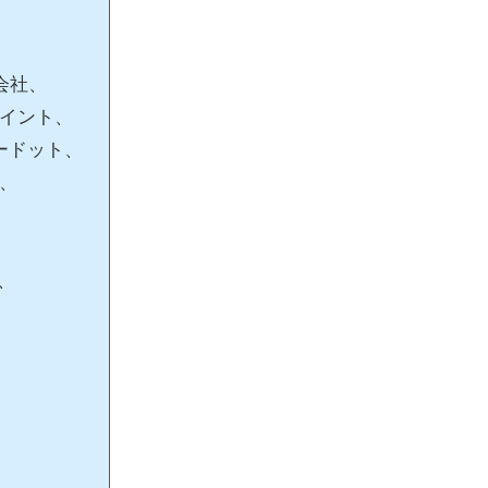
会社、
イント、
エードット、
園、
、