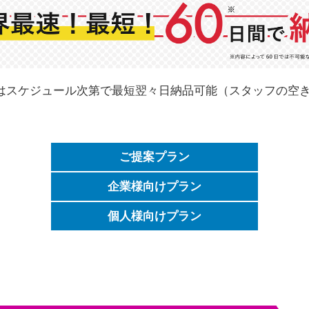
はスケジュール次第で最短翌々日納品可能（スタッフの空
ご提案プラン
社内研修・チームビルディング
ウェディング
交流会・パーティ
PRイベント・企画
地域活性・PR
商業施設・集客
企業様向けプラン
社内研修・チームビルディング
PRイベント・企画
地域活性・PR
商業施設・集客
個人様向けプラン
ウェディング
交流会・パーティ