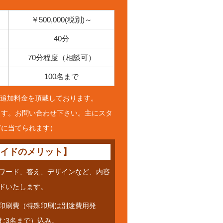
￥500,000(税別)～
40分
70分程度（相談可）
100名まで
ごと追加料金を頂戴しております。
ます。お問い合わせ下さい。主にスタ
どに当てられます）
メイドのメリット】
ワード、答え、デザインなど、
内容
ドいたします。
印刷費（特殊印刷は別途費用発
む3名まで）込み。