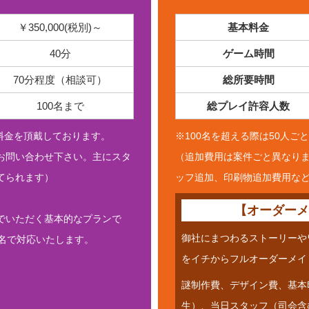
￥350,000(税別)～
基本料金
40分
ゲーム時間
70分程度（相談可）
総所要時間
100名まで
総プレイ許容人数
加料金を頂戴しております。
※100名を超える際は50人
お問い合わせ下さい。主にスタ
（追加費用は案件ごと異なり
てられます）
ッフ追加、印刷物追加費用な
【オーダー
でいただく基本的なプランで
御社にまつわるストーリーや
名で対応いたします。
をイチからフルオーダーメイ
謎制作費、デザイン費、基本
生）、当日スタッフ（司会含