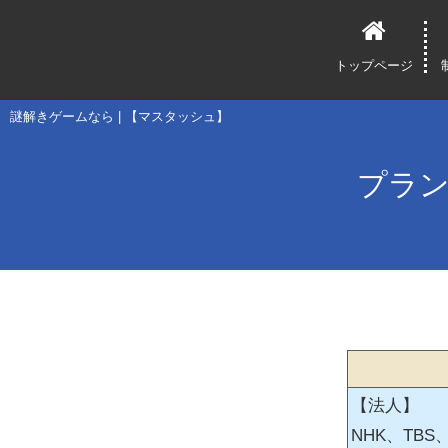
トップページ
謎解きゲームなら | 【マスタッシュ】
プラン
【法人】
NHK、TB