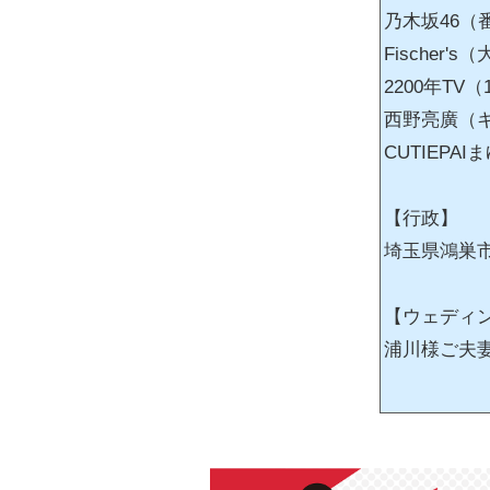
乃木坂46
Fischer'
2200年TV
西野亮廣（
CUTIEP
【行政】
埼玉県鴻巣
【ウェディ
浦川様ご夫