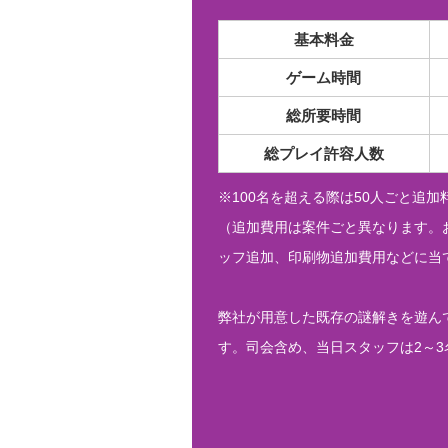
基本料金
ゲーム時間
総所要時間
総プレイ許容人数
※100名を超える際は50人ごと追
（追加費用は案件ごと異なります。
ッフ追加、印刷物追加費用などに当
弊社が用意した既存の謎解きを遊ん
す。司会含め、当日スタッフは2～3