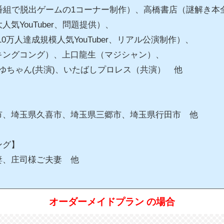
（番組で脱出ゲームの1コーナー制作）、高橋書店（謎解き本
s（大人気YouTuber、問題提供）、
（10万人達成規模人気YouTuber、リアル公演制作）、
キングコング）、上口龍生（マジシャン）、
AIまゆちゃん(共演)、いたばしプロレス（共演） 他
市、埼玉県久喜市、埼玉県三郷市、埼玉県行田市 他
ング】
妻、庄司様ご夫妻 他
オーダーメイドプラン の場合