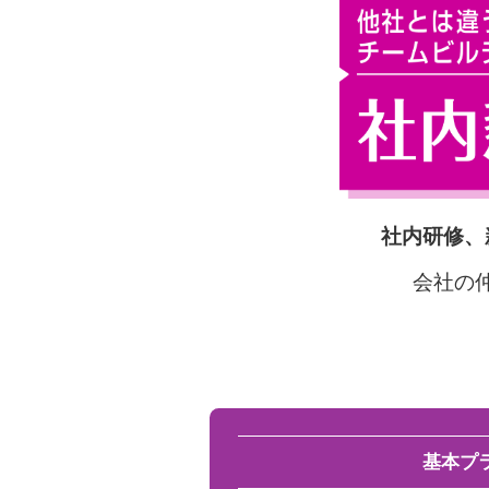
社内研修、
会社の
基本プ