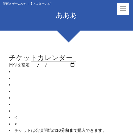
謎解きゲームなら | 【マスタッシュ】
あああ
チケットカレンダー
日付を指定
<
>
チケットは公演開始の
10分前まで
購入できます。