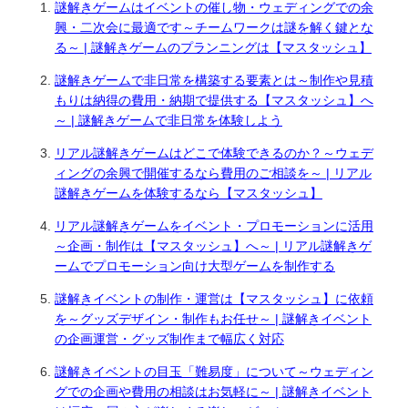
謎解きゲームはイベントの催し物・ウェディングでの余
興・二次会に最適です～チームワークは謎を解く鍵とな
る～ | 謎解きゲームのプランニングは【マスタッシュ】
謎解きゲームで非日常を構築する要素とは～制作や見積
もりは納得の費用・納期で提供する【マスタッシュ】へ
～ | 謎解きゲームで非日常を体験しよう
リアル謎解きゲームはどこで体験できるのか？～ウェデ
ィングの余興で開催するなら費用のご相談を～ | リアル
謎解きゲームを体験するなら【マスタッシュ】
リアル謎解きゲームをイベント・プロモーションに活用
～企画・制作は【マスタッシュ】へ～ | リアル謎解きゲ
ームでプロモーション向け大型ゲームを制作する
謎解きイベントの制作・運営は【マスタッシュ】に依頼
を～グッズデザイン・制作もお任せ～ | 謎解きイベント
の企画運営・グッズ制作まで幅広く対応
謎解きイベントの目玉「難易度」について～ウェディン
グでの企画や費用の相談はお気軽に～ | 謎解きイベント