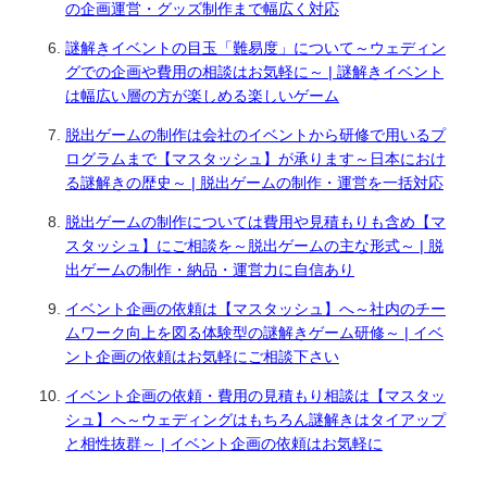
の企画運営・グッズ制作まで幅広く対応
謎解きイベントの目玉「難易度」について～ウェディン
グでの企画や費用の相談はお気軽に～ | 謎解きイベント
は幅広い層の方が楽しめる楽しいゲーム
脱出ゲームの制作は会社のイベントから研修で用いるプ
ログラムまで【マスタッシュ】が承ります～日本におけ
る謎解きの歴史～ | 脱出ゲームの制作・運営を一括対応
脱出ゲームの制作については費用や見積もりも含め【マ
スタッシュ】にご相談を～脱出ゲームの主な形式～ | 脱
出ゲームの制作・納品・運営力に自信あり
イベント企画の依頼は【マスタッシュ】へ～社内のチー
ムワーク向上を図る体験型の謎解きゲーム研修～ | イベ
ント企画の依頼はお気軽にご相談下さい
イベント企画の依頼・費用の見積もり相談は【マスタッ
シュ】へ～ウェディングはもちろん謎解きはタイアップ
と相性抜群～ | イベント企画の依頼はお気軽に