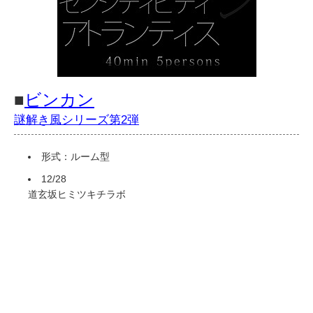
■
ビンカン
謎解き風シリーズ第2弾
形式：ルーム型
12/28
道玄坂ヒミツキチラボ