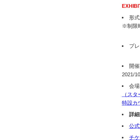
EXHIBI
形式
※制限
プレ
開催期
2021/1
会場
（スタ
特設カ
詳細
公式
チケ