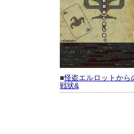
■
怪盗エルロットから
戦状&