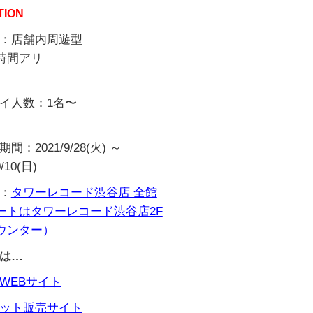
TION
：店舗内周遊型
時間アリ
イ人数：1名〜
間：2021/9/28(火) ～
0/10(日)
：
タワーレコード渋谷店 全館
ートはタワーレコード渋谷店2F
ウンター）
は…
WEBサイト
ット販売サイト