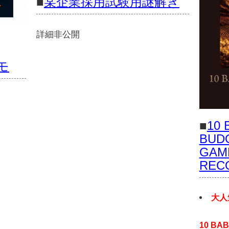
■
某企業採用試験用謎解き
詳細非公開
コモ
■
10
BUD
GAME
REC
大人
10 BA