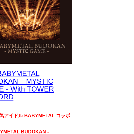
 BABYMETAL
OKAN – MYSTIC
 - With TOWER
ORD
気アイドル BABYMETAL コラボ
BYMETAL BUDOKAN -