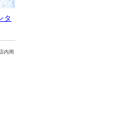
ンタ
店内周