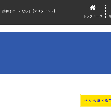
With namco">
謎解きゲームなら | 【マスタッシュ】
トップページ
今から遊べる