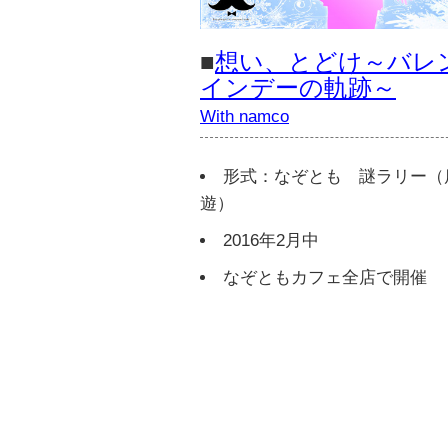
■
想い、とどけ～バレ
インデーの軌跡～
With namco
形式：なぞとも 謎ラリー（
遊）
2016年2月中
なぞともカフェ全店で開催