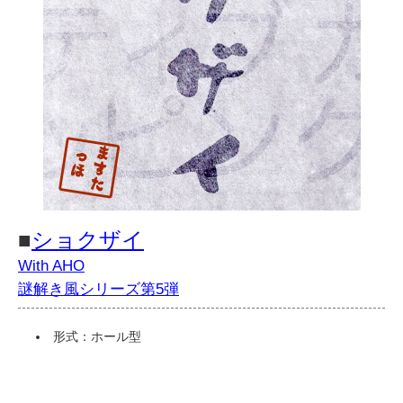
■
ショクザイ
With AHO
謎解き風シリーズ第5弾
形式：ホール型