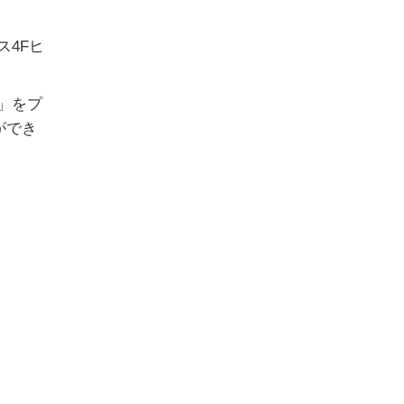
ス4Fヒ
」をプ
ができ