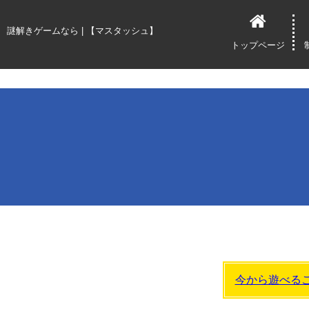
水瀬yazrowPresents">
謎解きゲームなら | 【マスタッシュ】
トップページ
今から遊べる