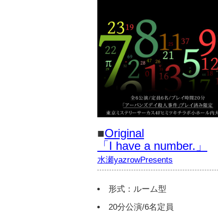
■
Original
「I have a number.」
水瀬yazrowPresents
形式：ルーム型
20分公演/6名定員