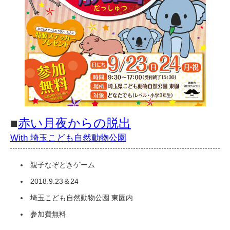
■
赤い月夜からの脱出​
With 埼玉こども自然動物公園
親子なぞときゲーム
2018.9.23＆24
埼玉こども自然動物公園 東園内
参加費無料