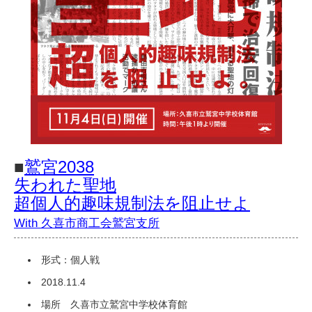
■
鷲宮2038
失われた聖地
超個人的趣味規制法を阻止せよ
With 久喜市商工会鷲宮支所
形式：個人戦
2018.11.4
場所 久喜市立鷲宮中学校体育館