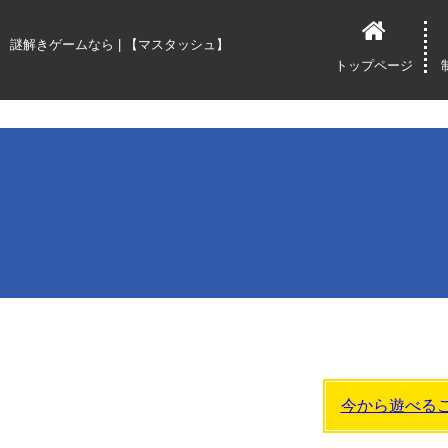
マスタッシュ創立5周年記念公演">
謎解きゲームなら | 【マスタッシュ】
トップページ
今から遊べる