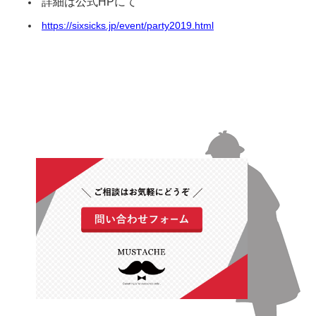
詳細は公式HPにて
https://sixsicks.jp/event/party2019.html