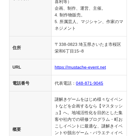
喜利等）
企画、制作、運営、主催。
制作物販売。
所属芸人、マジシャン、作家のマ
ネジメント
〒338-0823 埼玉県さいたま市桜区
住所
栄和6丁目15−8
URL
https://mustache-event.net
電話番号
代表電話：
048-871-9045
謎解きゲームをはじめ様々なイベン
トなどを企画するなら【マスタッシ
ュ】へ。地域活性化を目的とした集
客や社内での研修プログラム・町お
こしイベントに最適な、謎解きイベ
概要
ントや脱出ゲーム・バラエティイベ