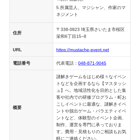
5.所属芸人、マジシャン、作家のマ
ネジメント
〒338-0823 埼玉県さいたま市桜区
住所
栄和6丁目15−8
URL
https://mustache-event.net
電話番号
代表電話：
048-871-9045
謎解きゲームをはじめ様々なイベン
トなどを企画するなら【マスタッシ
ュ】へ。地域活性化を目的とした集
客や社内での研修プログラム・町お
こしイベントに最適な、謎解きイベ
概要
ントや脱出ゲーム・バラエティイベ
ントなど、体験型のイベント企画、
制作、運営を専門に承っておりま
す。費用・見積もりのご相談もお気
軽にご連絡ください。