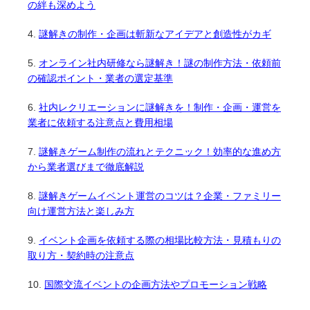
の絆も深めよう
謎解きの制作・企画は斬新なアイデアと創造性がカギ
オンライン社内研修なら謎解き！謎の制作方法・依頼前
の確認ポイント・業者の選定基準
社内レクリエーションに謎解きを！制作・企画・運営を
業者に依頼する注意点と費用相場
謎解きゲーム制作の流れとテクニック！効率的な進め方
から業者選びまで徹底解説
謎解きゲームイベント運営のコツは？企業・ファミリー
向け運営方法と楽しみ方
イベント企画を依頼する際の相場比較方法・見積もりの
取り方・契約時の注意点
国際交流イベントの企画方法やプロモーション戦略