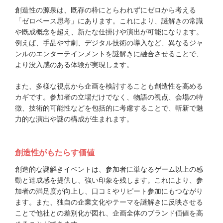
創造性の源泉は、既存の枠にとらわれずにゼロから考える
「ゼロベース思考」にあります。これにより、謎解きの常識
や既成概念を超え、新たな仕掛けや演出が可能になります。
例えば、手品や寸劇、デジタル技術の導入など、異なるジャ
ンルのエンターテインメントを謎解きに融合させることで、
より没入感のある体験が実現します。
また、多様な視点から企画を検討することも創造性を高める
カギです。参加者の立場だけでなく、物語の視点、会場の特
徴、技術的可能性などを包括的に考慮することで、斬新で魅
力的な演出や謎の構成が生まれます。
創造性がもたらす価値
創造的な謎解きイベントは、参加者に単なるゲーム以上の感
動と達成感を提供し、強い印象を残します。これにより、参
加者の満足度が向上し、口コミやリピート参加にもつながり
ます。また、独自の企業文化やテーマを謎解きに反映させる
ことで他社との差別化が図れ、企画全体のブランド価値を高