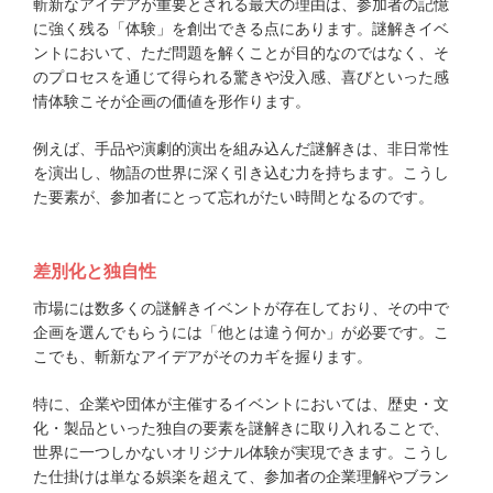
斬新なアイデアが重要とされる最大の理由は、参加者の記憶
に強く残る「体験」を創出できる点にあります。謎解きイベ
ントにおいて、ただ問題を解くことが目的なのではなく、そ
のプロセスを通じて得られる驚きや没入感、喜びといった感
情体験こそが企画の価値を形作ります。
例えば、手品や演劇的演出を組み込んだ謎解きは、非日常性
を演出し、物語の世界に深く引き込む力を持ちます。こうし
た要素が、参加者にとって忘れがたい時間となるのです。
差別化と独自性
市場には数多くの謎解きイベントが存在しており、その中で
企画を選んでもらうには「他とは違う何か」が必要です。こ
こでも、斬新なアイデアがそのカギを握ります。
特に、企業や団体が主催するイベントにおいては、歴史・文
化・製品といった独自の要素を謎解きに取り入れることで、
世界に一つしかないオリジナル体験が実現できます。こうし
た仕掛けは単なる娯楽を超えて、参加者の企業理解やブラン