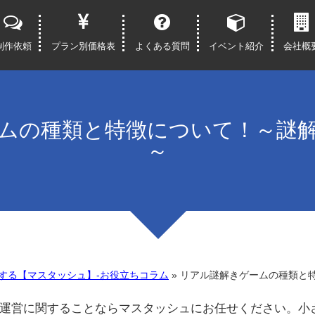
制作依頼
プラン別価格表
よくある質問
イベント紹介
会社概
ムの種類と特徴について！～謎
～
する【マスタッシュ】-お役立ちコラム
»
リアル謎解きゲームの種類と
運営に関することならマスタッシュにお任せください。小