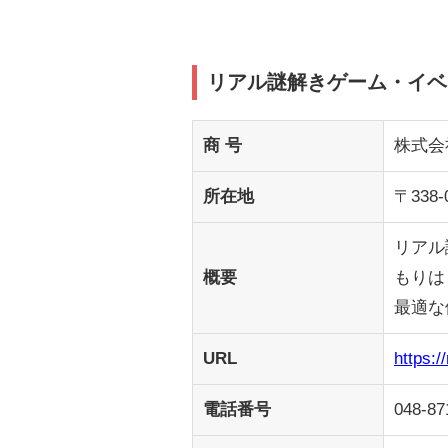
リアル謎解きゲーム・イベ
商 号
株式会
所在地
〒33
リアル
概要
もりは
最適な
URL
https:/
電話番号
048-87