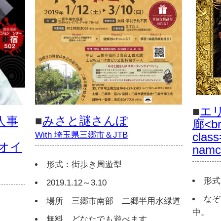
■
エ
■
みさと謎さんぽ
人事
廊<br
class
With 埼玉県三郷市＆JTB
オイ
namc
形式：街歩き周遊型
形式
2019.1.12～3.10
なぞ
場所 三郷市南部 二郷半用水緑道
中。
無料 どなたでも遊べます