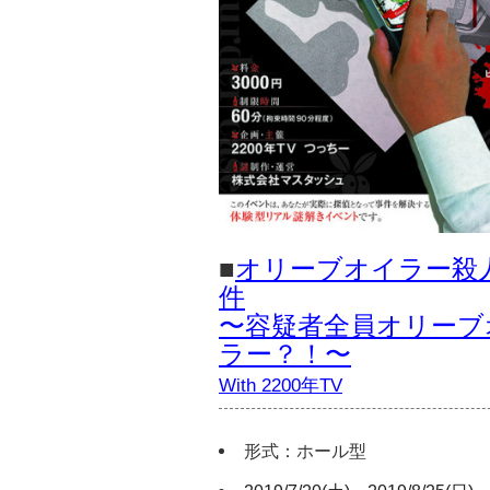
■
オリーブオイラー殺
件
〜容疑者全員オリーブ
ラー？！〜
With 2200年TV
形式：ホール型