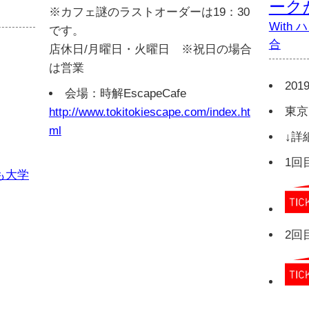
ーク
※カフェ謎のラストオーダーは19：30
Wit
です。
合
店休日/月曜日・火曜日 ※祝日の場合
は営業
2019
会場：時解EscapeCafe
東京
http://www.tokitokiescape.com/index.ht
ml
↓詳
1回
も大学
2回