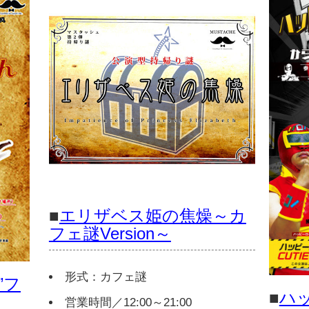
■
エリザベス姫の焦燥～カ
フェ謎Version～
形式：カフェ謎
”フ
■
ハ
営業時間／12:00～21:00