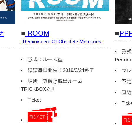
せ
■
ROOM​
■
PP
-Reminiscent Of Obsolete Memories-
形式：
形式：ルーム型
Perfor
ほぼ毎日開催！2019/3/24終了
プレ
場所 謎解き脱出ルーム
不定
TRICKBOX立川
直近公
Ticket
Ticke