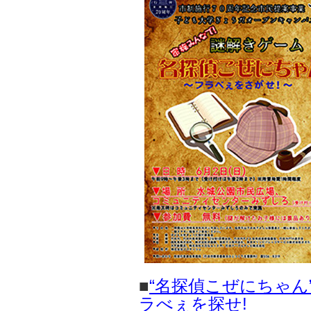
■
“名探偵こぜにちゃん
ラべぇを探せ!