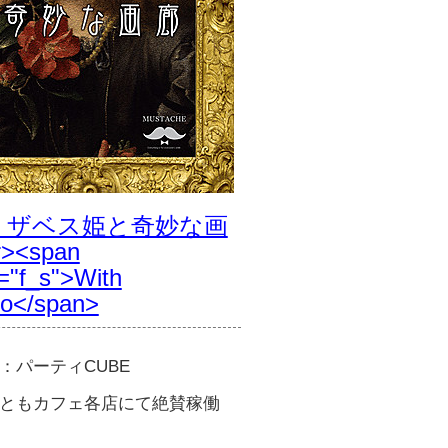
リザベス姫と奇妙な画
><span
="f_s">With
o</span>
：パーティCUBE
ともカフェ各店にて絶賛稼働